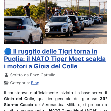
🔵 Il ruggito delle Tigri torna in
Puglia: il NATO Tiger Meet scalda
i motori a Gioia del Colle
Dettagli
Scritto da
Enzo Gattullo
Categoria:
Blog
Il countdown è ufficialmente iniziato. La base aerea di
Gioia del Colle
, quartier generale del glorioso
36°
Stormo Caccia
dell’Aeronautica Militare, si prepara a
ospitare nuovamente il
NATO Tiger Meet (NTM)
, una