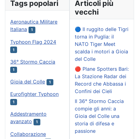
Tags popolari
Articoli più
vecchi
Aeronautica Militare
Italiana
🔵 Il ruggito delle Tigri
1
torna in Puglia: il
Typhoon Flag 2024
NATO Tiger Meet
1
scalda i motori a Gioia
del Colle
36° Stormo Caccia
🔴 Plane Spotters Bari:
1
La Stazione Radar dei
Gioia del Colle
1
Record che Abbassa i
Confini dei Cieli
Eurofighter Typhoon
Il 36° Stormo Caccia
1
compie gli anni: a
Addestramento
Gioia del Colle una
avanzato
1
storia di difesa e
passione
Collaborazione