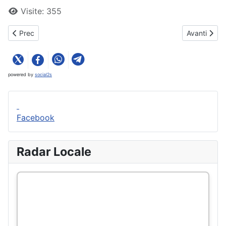
Visite: 355
Articolo precedente: Radar Locale
Articolo suc
Prec
Avanti
powered by
social2s
Facebook
Radar Locale